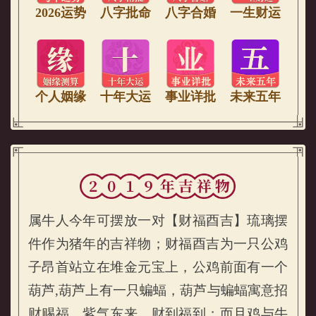
2026运势
八字批命
八字合婚
一生财运
个人姻缘
十年大运
事业详批
未来五年
属牛人今年可摆放一对【财福酉吉】琉璃摆
件作为猪年的吉祥物；财福酉吉为一只公鸡
子昂首站立在堆金元宝上，公鸡前面有一个
葫芦,葫芦上有一只蝙蝠，葫芦与蝙蝠寓意招
财赐福，紫气东来、财到福到；而且鸡与牛