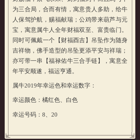
属牛的人2019年开运锦囊
为三合局，合而有情，寓意贵人多助，给牛
人保驾护航，赐福献瑞；公鸡带来葫芦与元
宝，寓意属牛人全年财福双至、富贵临门。
同时可佩戴一个【财福酉吉】吊坠作为随身
吉祥物，佛手造型的吊坠更添平安与祥瑞；
亦可带一串【福禄佑牛三合手链】，寓意全
年平安顺遂，福运亨通。
属牛2019年幸运色和幸运数字：
幸运颜色：橘红色、白色
幸运号码：8、20