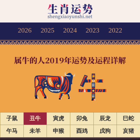
2026
2025
2024
2023
2022
子鼠
丑牛
寅虎
卯兔
辰龙
巳蛇
午马
未羊
申猴
酉鸡
戌狗
亥猪