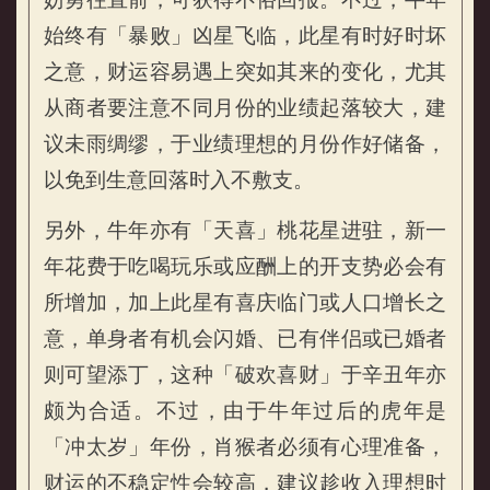
属猴的人2021年财运运势
始终有「暴败」凶星飞临，此星有时好时坏
之意，财运容易遇上突如其来的变化，尤其
从商者要注意不同月份的业绩起落较大，建
议未雨绸缪，于业绩理想的月份作好储备，
以免到生意回落时入不敷支。
另外，牛年亦有「天喜」桃花星进驻，新一
年花费于吃喝玩乐或应酬上的开支势必会有
所增加，加上此星有喜庆临门或人口增长之
意，单身者有机会闪婚、已有伴侣或已婚者
则可望添丁，这种「破欢喜财」于辛丑年亦
颇为合适。不过，由于牛年过后的虎年是
「冲太岁」年份，肖猴者必须有心理准备，
财运的不稳定性会较高，建议趁收入理想时