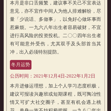
本月是非口舌频繁，建议事不关己不宜表达
意见，亦不宜作中间人为他人排难解纷，尽
量「少说话、多做事」，以免好心做坏事而
惹麻烦。一九六八年出生者容易破财，不宜
进行高风险的投资投机。二〇〇四年出生者
有可能意外受伤，尤其双手及头部首当其
冲，出入必须特别提防。
冬月运势
公历时间：2021年12月4日-2022年1月2日
本月进修运理想，加上个人学习态度积极，
建议可报读兴趣班或短期课程，既可陶冶性
情又可扩大社交圈子，甚至有机会遇上桃
花，单身一族不妨积极把握。一九八〇年出