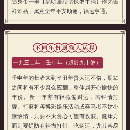
随身带一串【易明居结瑞保岁手绳】作为吉
祥饰品，寓意全年平安顺遂，福运亨通。
一九三二年：壬申年（虚龄九十岁）
壬申年的长者来到辛丑年贵人运不俗，朋辈
之间将有不少聚会应酬，整体属开心愉快的
年份。新一年亦有轻微偏财运，若钟情打
牌、打麻将等博彩娱乐活动或赛马者不妨小
不同年份属猴人2021年运程
赌怡情，只要不太贪心可望有收获。健康方
面则要提防有轻微打针、吃药运，尤其容易