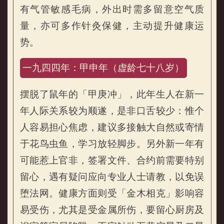
有气管敏感毛病，外出时需多留意空气质
量，亦可多作针灸保健，主动提升健康运
势。
一九四四年：甲申年（虚龄七十八岁）
摆脱了鼠年的「甲庚冲」，此年生人在新一
年人际关系较为顺遂，是非口舌较少：惟个
人容易担心焦虑，建议多接触大自然或寄情
于花鸟虫鱼，学习放轻脚步。另外新一年有
可能惹上官非，签署文件、合约前需要特别
留心，遇有疑问应向专业人士请教，以免误
堕法网。健康方面则受「金木相克」影响容
易受伤，尤其是受金属所伤，要留心厨房及