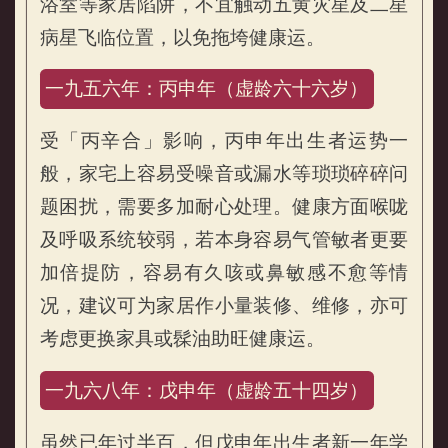
浴室等家居陷阱，不宜触动五黄灾星及二星
病星飞临位置，以免拖垮健康运。
一九五六年：丙申年（虚龄六十六岁）
受「丙辛合」影响，丙申年出生者运势一
般，家宅上容易受噪音或漏水等琐琐碎碎问
题困扰，需要多加耐心处理。健康方面喉咙
及呼吸系统较弱，若本身容易气管敏者更要
加倍提防，容易有久咳或鼻敏感不愈等情
况，建议可为家居作小量装修、维修，亦可
考虑更换家具或髹油助旺健康运。
一九六八年：戊申年（虚龄五十四岁）
虽然已年过半百，但戊申年出生者新一年学