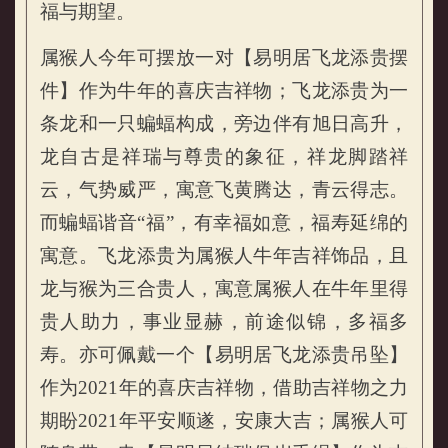
福与期望。
属猴人今年可摆放一对【易明居飞龙添贵摆
属猴的人2021年开运锦囊
件】作为牛年的喜庆吉祥物；飞龙添贵为一
条龙和一只蝙蝠构成，旁边伴有旭日高升，
龙自古是祥瑞与尊贵的象征，祥龙脚踏祥
云，气势威严，寓意飞黄腾达，青云得志。
而蝙蝠谐音“福”，有幸福如意，福寿延绵的
寓意。飞龙添贵为属猴人牛年吉祥饰品，且
龙与猴为三合贵人，寓意属猴人在牛年里得
贵人助力，事业显赫，前途似锦，多福多
寿。亦可佩戴一个【易明居飞龙添贵吊坠】
作为2021年的喜庆吉祥物，借助吉祥物之力
期盼2021年平安顺遂，安康大吉；属猴人可