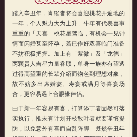
踏入辛丑年，肖猴者将会喜迎桃花开遍地的
一年，个人魅力大为上升。牛年有代表喜事
重重的「天喜」桃花星驾临，有机会一见钟
情而闪婚甚至怀孕，若已作好双喜临门准备
不妨积极把握。加上有「紫微」及「龙德」
属猴的人2021年感情运势
两颗贵人吉星力量眷顾，单身一族亦有望透
过得高望重的长辈介绍而物色到理想对象，
故不妨多出席婚宴、寿宴或满月等喜宴场
合，更容易遇上合眼缘伴侣。
由于新一年容易有喜，打算添丁者固然可落
实执行，惟未有计划开枝散叶者就要谨慎提
防，以免意外有喜而自乱阵脚。既然辛丑年