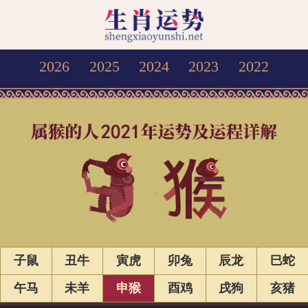
2026
2025
2024
2023
2022
子鼠
丑牛
寅虎
卯兔
辰龙
巳蛇
午马
未羊
申猴
酉鸡
戌狗
亥猪