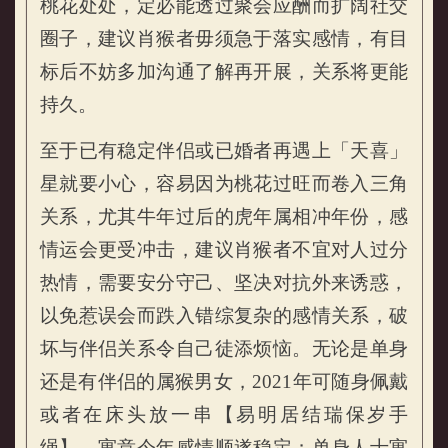
桃花处处，定必能透过聚会应酬而扩阔社交
圈子，建议肖猴者毋须急于落实感情，有目
标后不妨多加沟通了解再开展，关系将更能
持久。
至于已有稳定伴侣或已婚者再遇上「天喜」
星就要小心，容易因为桃花过旺而卷入三角
关系，尤其牛年过后的虎年属相冲年份，感
情运会更受冲击，建议肖猴者不宜对人过分
热情，需要安分守己、坚决对抗外来诱惑，
以免惹误会而跌入错综复杂的感情关系，破
坏与伴侣关系令自己徒添烦恼。无论是单身
还是有伴侣的属猴男女，2021年可随身佩戴
或者在床头放一串【易明居结瑞保岁手
绳】，寓意今年感情顺遂稳定；单身人士寓