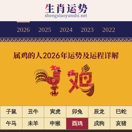
2026
2025
2024
2023
2022
子鼠
丑牛
寅虎
卯兔
辰龙
巳蛇
午马
未羊
申猴
酉鸡
戌狗
亥猪