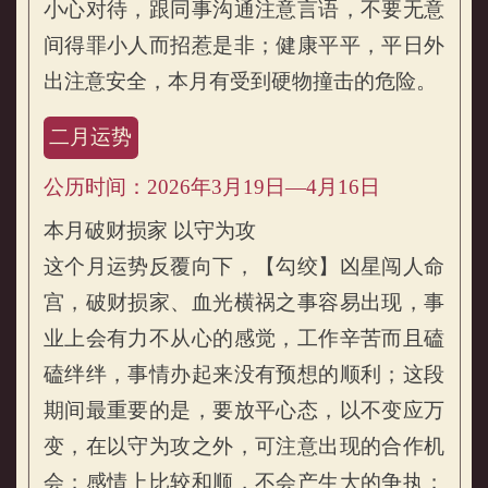
小心对待，跟同事沟通注意言语，不要无意
间得罪小人而招惹是非；健康平平，平日外
出注意安全，本月有受到硬物撞击的危险。
二月运势
公历时间：2026年3月19日—4月16日
本月破财损家 以守为攻
这个月运势反覆向下，【勾绞】凶星闯人命
宫，破财损家、血光横祸之事容易出现，事
业上会有力不从心的感觉，工作辛苦而且磕
磕绊绊，事情办起来没有预想的顺利；这段
期间最重要的是，要放平心态，以不变应万
变，在以守为攻之外，可注意出现的合作机
会；感情上比较和顺，不会产生大的争执；