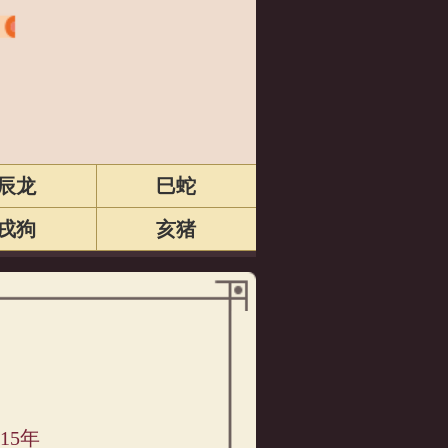
辰龙
巳蛇
戌狗
亥猪
15年