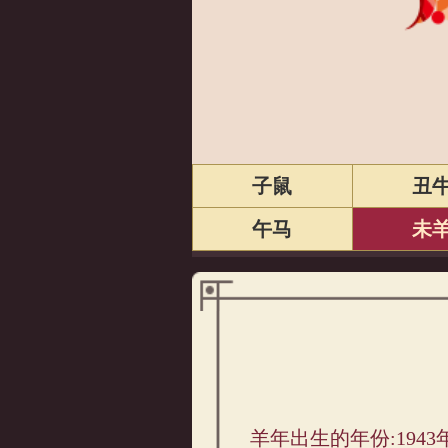
子鼠
丑
午马
未
属羊的人2026年运势及运程详解
羊年出生的年份:1943年、